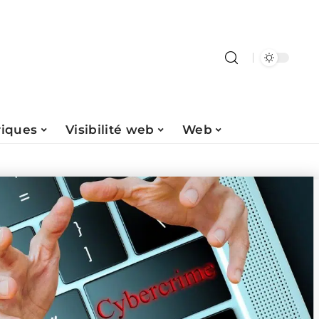
riques
Visibilité web
Web