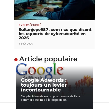
CYBERSÉCURITÉ
Sultanjepe987 .com : ce que disent
les rapports de cybersécurité en
2026
1 août 2026
Article populaire
DIGITAL
Google Adwords :
toujours un levier
incontournable
Google Adwords est un programme de liens
commerciaux mis à la disposition
…