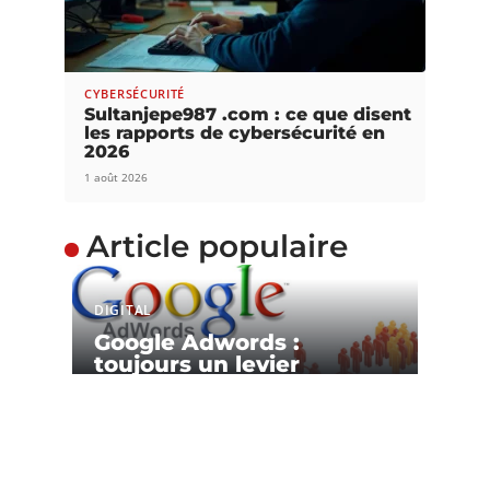
CYBERSÉCURITÉ
Sultanjepe987 .com : ce que disent
les rapports de cybersécurité en
2026
1 août 2026
Article populaire
DIGITAL
Google Adwords :
toujours un levier
incontournable
Google Adwords est un programme de liens
commerciaux mis à la disposition
…