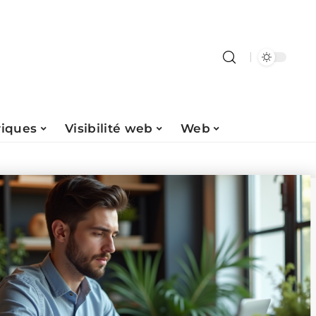
riques
Visibilité web
Web