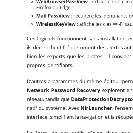
WebBrowserPassView
: extrait en un cli
Firefox ou Edge.
Mail PassView
: récupère les identifiants 
WirelessKeyView
: affiche les clés Wi-Fi s
Ces logiciels fonctionnent sans installation, é
ils déclenchent fréquemment des alertes antivi
bien les experts que les pirates : il convien
propres identifiants.
D’autres programmes du même éditeur permet
Network Password Recovery
explorent en 
réseau, tandis que
DataProtectionDecrypto
natif du système. Avec
NirLauncher
, l’ensem
interface, simplifiant la navigation et la récupé
La force de ces outils réside dans leur 