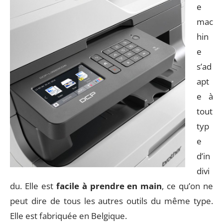
e
mac
hin
e
s’ad
apt
e à
tout
typ
e
d’in
divi
du. Elle est
facile à prendre en main
, ce qu’on ne
peut dire de tous les autres outils du même type.
Elle est fabriquée en Belgique.