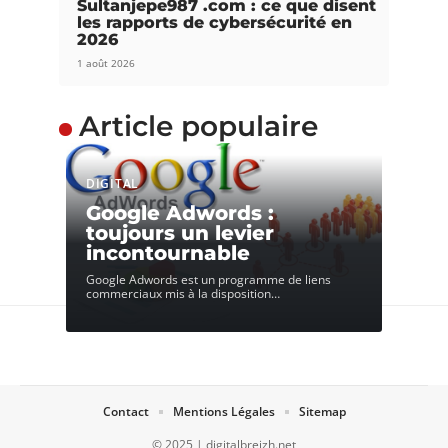
Sultanjepe987 .com : ce que disent
les rapports de cybersécurité en
2026
1 août 2026
Article populaire
DIGITAL
Google Adwords :
toujours un levier
incontournable
Google Adwords est un programme de liens
commerciaux mis à la disposition
…
Contact
Mentions Légales
Sitemap
© 2025 | digitalbreizh.net