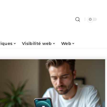
riques
Visibilité web
Web