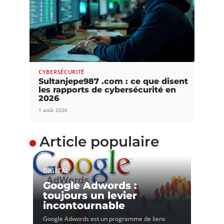
CYBERSÉCURITÉ
Sultanjepe987 .com : ce que disent
les rapports de cybersécurité en
2026
1 août 2026
Article populaire
DIGITAL
Google Adwords :
toujours un levier
incontournable
Google Adwords est un programme de liens