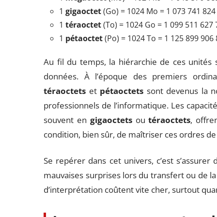
1
gigaoctet
(Go) = 1024 Mo = 1 073 741 82
1
téraoctet
(To) = 1024 Go = 1 099 511 627
1
pétaoctet
(Po) = 1024 To = 1 125 899 906
Au fil du temps, la hiérarchie de ces unités 
données. À l’époque des premiers ordina
téraoctets
et
pétaoctets
sont devenus la n
professionnels de l’informatique. Les capacité
souvent en
gigaoctets
ou
téraoctets
, offre
condition, bien sûr, de maîtriser ces ordres d
Se repérer dans cet univers, c’est s’assurer d
mauvaises surprises lors du transfert ou de l
d’interprétation coûtent vite cher, surtout quan