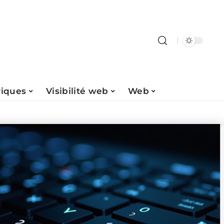
riques
Visibilité web
Web