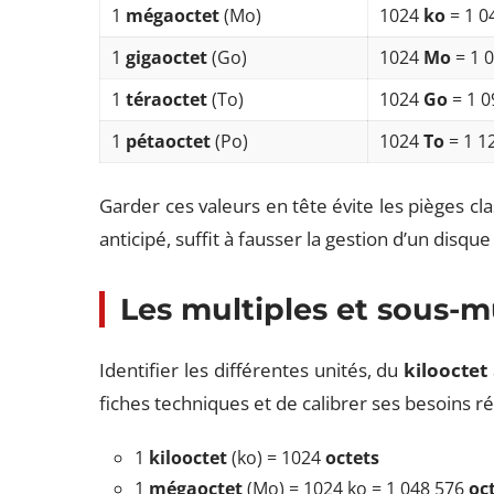
1
mégaoctet
(Mo)
1024
ko
= 1 0
1
gigaoctet
(Go)
1024
Mo
= 1 
1
téraoctet
(To)
1024
Go
= 1 0
1
pétaoctet
(Po)
1024
To
= 1 1
Garder ces valeurs en tête évite les pièges cla
anticipé, suffit à fausser la gestion d’un disq
Les multiples et sous-m
Identifier les différentes unités, du
kilooctet
fiches techniques et de calibrer ses besoins réel
1
kilooctet
(ko) = 1024
octets
1
mégaoctet
(Mo) = 1024 ko = 1 048 576
oc