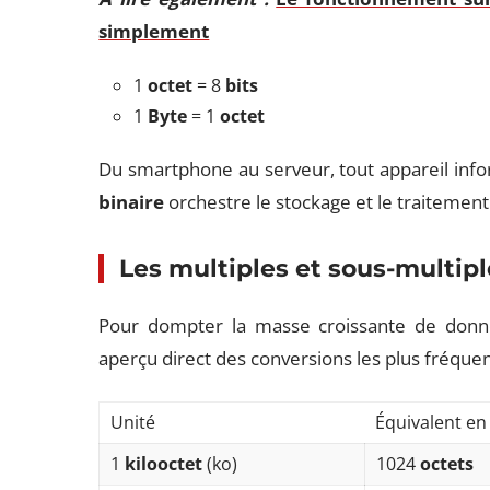
simplement
1
octet
= 8
bits
1
Byte
= 1
octet
Du smartphone au serveur, tout appareil infor
binaire
orchestre le stockage et le traitemen
Les multiples et sous-multipl
Pour dompter la masse croissante de données
aperçu direct des conversions les plus fréquen
Unité
Équivalent en
1
kilooctet
(ko)
1024
octets