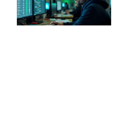
CYBERSÉCURITÉ
Sultanjepe987 .com : ce que disent
les rapports de cybersécurité en
2026
1 août 2026
Article populaire
DIGITAL
Google Adwords :
toujours un levier
incontournable
Google Adwords est un programme de liens