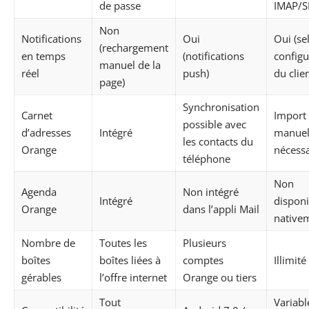
de passe
IMAP/
Non
Notifications
Oui
Oui (se
(rechargement
en temps
(notifications
configu
manuel de la
réel
push)
du clien
page)
Synchronisation
Carnet
Import
possible avec
d’adresses
Intégré
manue
les contacts du
Orange
nécessa
téléphone
Non
Agenda
Non intégré
Intégré
disponi
Orange
dans l’appli Mail
native
Nombre de
Toutes les
Plusieurs
boîtes
boîtes liées à
comptes
Illimité
gérables
l’offre internet
Orange ou tiers
Tout
Variabl