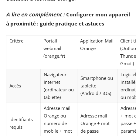
A lire en complément :
Configurer mon appareil
à proximité : guide pratique et astuces
Critère
Portail
Application Mail
Client t
webmail
Orange
(Outloo
(orange.fr)
Thunde
Gmail)
Navigateur
Logicie
Smartphone ou
internet
installé
Accès
tablette
(ordinateur ou
ordina
(Android / iOS)
tablette)
ou mob
Adresse mail
Adress
Orange ou
Adresse mail
+ mot 
Identifiants
numéro de
Orange + mot
passe 
requis
mobile + mot
de passe
paramè