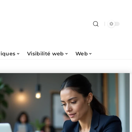
riques
Visibilité web
Web