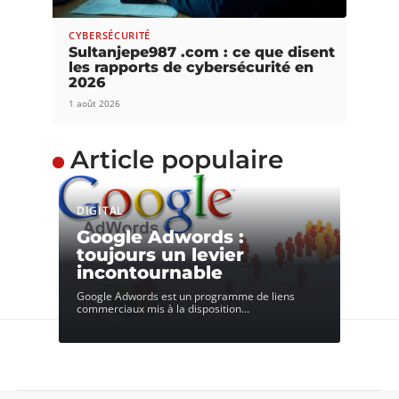
CYBERSÉCURITÉ
Sultanjepe987 .com : ce que disent
les rapports de cybersécurité en
2026
1 août 2026
Article populaire
DIGITAL
Google Adwords :
toujours un levier
incontournable
Google Adwords est un programme de liens
commerciaux mis à la disposition
…