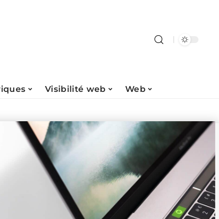
riques
Visibilité web
Web