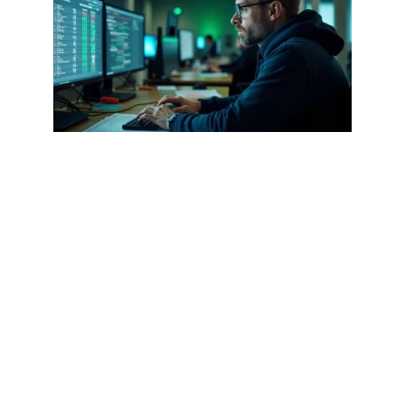
CYBERSÉCURITÉ
Sultanjepe987 .com : ce que disent
les rapports de cybersécurité en
2026
1 août 2026
Article populaire
DIGITAL
Google Adwords :
toujours un levier
incontournable