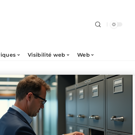
riques
Visibilité web
Web