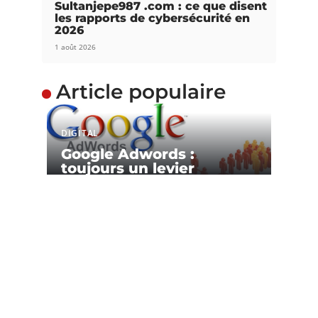
Sultanjepe987 .com : ce que disent
les rapports de cybersécurité en
2026
1 août 2026
Article populaire
DIGITAL
Google Adwords :
toujours un levier
incontournable
Google Adwords est un programme de liens
commerciaux mis à la disposition
…
Contact
Mentions Légales
Sitemap
© 2025 | digitalbreizh.net