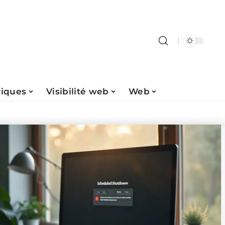
riques
Visibilité web
Web