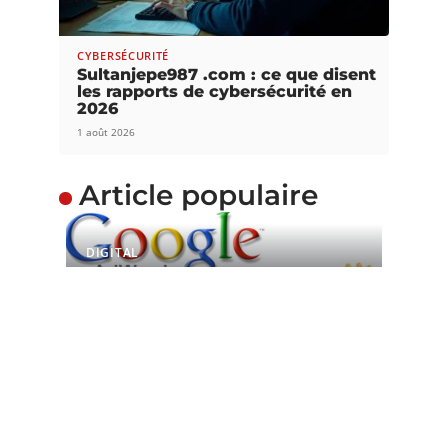
CYBERSÉCURITÉ
Sultanjepe987 .com : ce que disent
les rapports de cybersécurité en
2026
1 août 2026
Article populaire
DIGITAL
Google Adwords :
toujours un levier
incontournable
Google Adwords est un programme de liens
commerciaux mis à la disposition
…