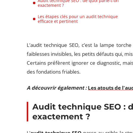
Audit technique SEO : de quoi parle-t-on
exactement ?
Les étapes clés pour un audit technique
efficace et pertinent
L’audit technique SEO, c’est la lampe torche
faiblesses invisibles, les petits défauts qui, mis
Certains préfèrent ignorer ce diagnostic, mais
des fondations friables.
A découvrir également :
Les atouts de l'a
Audit technique SEO : d
exactement ?
L’
audit technique SEO
passe au crible la st