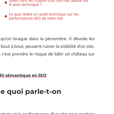
Quels sont les risques d’un site non audité sur
le plan technique ?
Ce que révèle un audit technique sur les
performances SEO de votre site
 qu’on braque dans la pénombre. Il dévoile les
 bout à bout, peuvent ruiner la visibilité d’un site.
 c’est prendre le risque de bâtir un château sur
udit sémantique en SEO
e quoi parle-t-on
ructure et la performance d’un site pour repérer