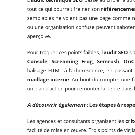
tout ce qui pourrait freiner son
référencemen
semblables ne voient pas une page comme nou
ou une organisation confuse peuvent saboter l
aperçoive.
Pour traquer ces points faibles, l’
audit SEO
s’a
Console
,
Screaming Frog
,
Semrush
,
OnC
balisage HTML à l’arborescence, en passant p
maillage interne
. Au bout du compte : une fe
un plan d’action pour remonter la pente dans 
A découvrir également :
Les étapes à respe
Les agences et consultants organisent les
cri
facilité de mise en œuvre. Trois points de vigi