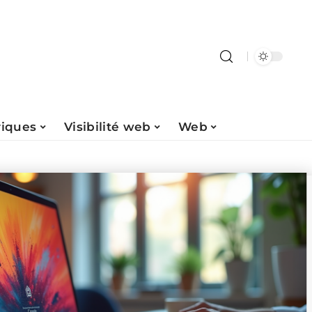
riques
Visibilité web
Web