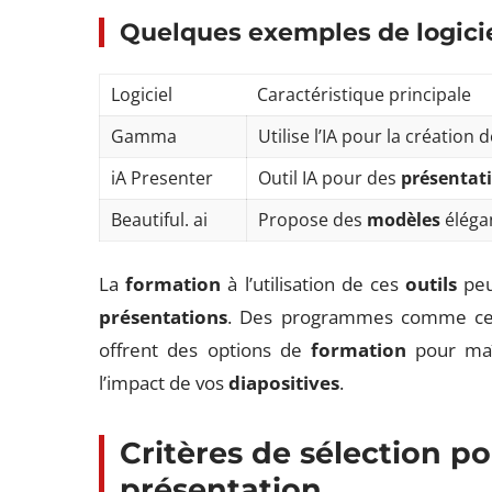
Quelques exemples de logici
Logiciel
Caractéristique principale
Gamma
Utilise l’IA pour la création 
iA Presenter
Outil IA pour des
présentat
Beautiful. ai
Propose des
modèles
élégan
La
formation
à l’utilisation de ces
outils
peut
présentations
. Des programmes comme ceu
offrent des options de
formation
pour maît
l’impact de vos
diapositives
.
Critères de sélection po
présentation