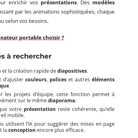
pour enrichir vos
présentations
. Des
modèles
ssant par les animations sophistiquées, chaque
u selon vos besoins.
nateur portable choisir ?
és à rechercher
in et la création rapide de
diapositives
.
t d’ajuster
couleurs
,
polices
et autres
éléments
ique
.
ur les projets d’équipe, cette fonction permet à
tanément sur le même
diaporama
.
 que votre
présentation
reste cohérente, qu’elle
eil mobile.
ns utilisent l’IA pour suggérer des mises en page
t la
conception
encore plus efficace.