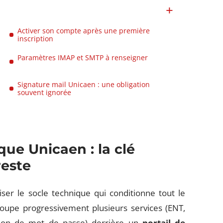
Activer son compte après une première
inscription
Paramètres IMAP et SMTP à renseigner
Signature mail Unicaen : une obligation
souvent ignorée
e Unicaen : la clé
reste
iser le socle technique qui conditionne tout le
roupe progressivement plusieurs services (ENT,
ation de mot de passe) derrière un
portail de