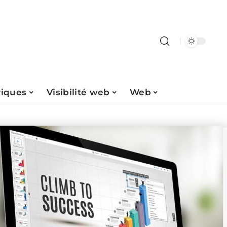
riques
Visibilité web
Web