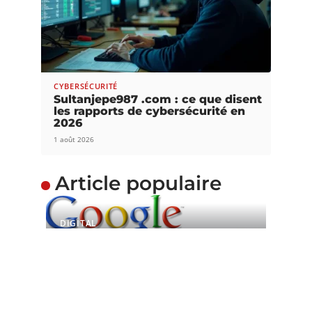
CYBERSÉCURITÉ
Sultanjepe987 .com : ce que disent
les rapports de cybersécurité en
2026
1 août 2026
Article populaire
DIGITAL
Google Adwords :
toujours un levier
incontournable
Google Adwords est un programme de liens
commerciaux mis à la disposition
…