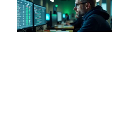
CYBERSÉCURITÉ
Sultanjepe987 .com : ce que disent les
rapports de cybersécurité en 2026
1 août 2026
Article populaire
DIGITAL
Google Adwords : toujours
un levier incontournable